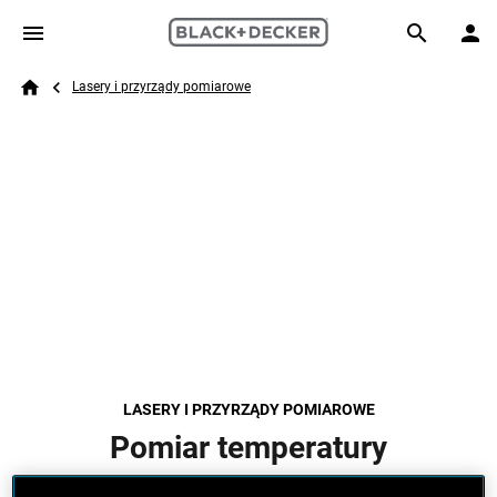
Skip to main content
Breadcrumb
Search
Lasery i przyrządy pomiarowe
Home
LASERY I PRZYRZĄDY POMIAROWE
Pomiar temperatury