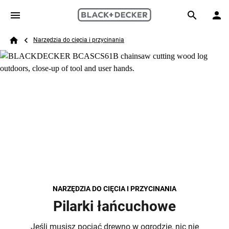
Skip to main content
Breadcrumb
Search
Narzędzia do cięcia i przycinania
Home
NARZĘDZIA DO CIĘCIA I PRZYCINANIA
Pilarki łańcuchowe
Jeśli musisz pociąć drewno w ogrodzie, nic nie