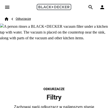
Skip to main content
Breadcrumb
Search
Odkurzacze
Home
ODKURZACZE
Filtry
Zachowaj swój odkurzacz w najlepszym stanie