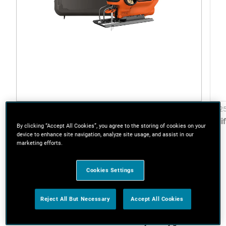
KS801SEK-QS
KA2
Wyrzynarka z suwem wahadłowym 550W,
Szli
By clicking “Accept All Cookies”, you agree to the storing of cookies on your
AutoSelect
device to enhance site navigation, analyze site usage, and assist in our
marketing efforts.
Instrukcje krok po kroku
Cookies Settings
Krok 1. Pobierz szablon w
Reject All But Necessary
Accept All Cookies
formacie PDF i wydrukuj go
Pobierz szablon w formacie PDF
i wydrukuj go.