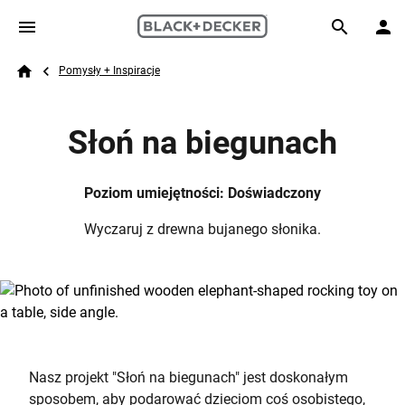
Skip to main content
Breadcrumb
Search
Pomysły + Inspiracje
Home
Słoń na biegunach
Poziom umiejętności: Doświadczony
Wyczaruj z drewna bujanego słonika.
Nasz projekt "Słoń na biegunach" jest doskonałym
sposobem, aby podarować dzieciom coś osobistego,