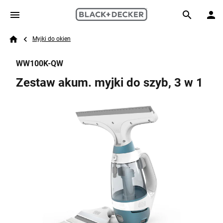
Skip to main content
Breadcrumb
Search
Myjki do okien
Home
WW100K-QW
Zestaw akum. myjki do szyb, 3 w 1