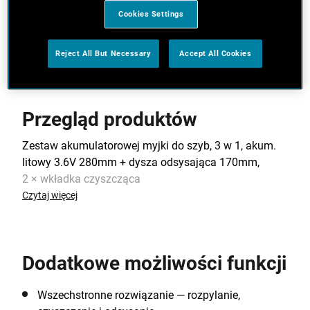
Lekka, poręczna i bezprzewodowa konstrukcja.
Cookies Settings
Zobacz więcej funkcji
Reject All But Necessary
Accept All Cookies
Przegląd produktów
Zestaw akumulatorowej myjki do szyb, 3 w 1, akum.
litowy 3.6V 280mm + dysza odsysająca 170mm,
2 × wkładka czyszcząca
Czytaj więcej
Dodatkowe możliwości funkcji
Wszechstronne rozwiązanie — rozpylanie,