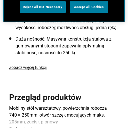
stacjonarnych lub do odstawiania przedmiotów.
Reject All But Necessary
Accept All Cookies
Wygodna obsługa: Mobilny, składany stół roboczy
z ergonomicznym podnóżkiem i o wygodnej
wysokości roboczej; możliwość obsługi jedną ręką.
Duża nośność: Masywna konstrukcja stalowa z
gumowanymi stopami zapewnia optymalną
stabilność, nośność do 250 kg.
Zobacz więcej funkcji
Przegląd produktów
Mobilny stół warsztatowy, powierzchnia robocza
740 × 250mm, otwór szczęk mocujących maks.
205mm, zacisk pionowy