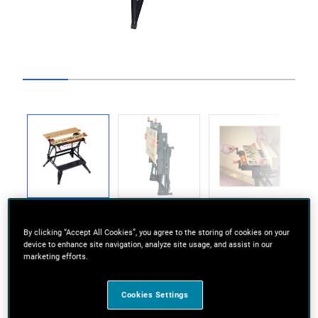
Go to slide 1
Go to slide 2
Go to slide 3
Go to slide 4
Go to slide 5
Go to slide 6
Previous
Next
By clicking “Accept All Cookies”, you agree to the storing of cookies on your
device to enhance site navigation, analyze site usage, and assist in our
marketing efforts.
Zakres zastosowania: Idealny do mocowania
Cookies Settings
obrabianego materiału, do ustawiania narzędzi