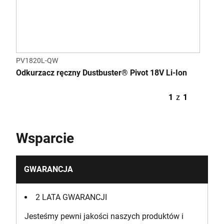
PV1820L-QW
Odkurzacz ręczny Dustbuster® Pivot 18V Li-Ion
1
z
1
Wsparcie
GWARANCJA
2 LATA GWARANCJI
Jesteśmy pewni jakości naszych produktów i