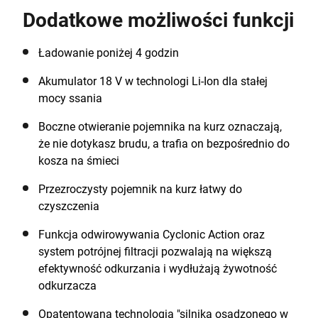
nadaje się do delikatnych powierzchni, podczas gdy
Dodatkowe możliwości funkcji
końcówka szczelinowa czyni usuwanie kurzu i
okruchów z poduszek kanapy czy siedzeń
samochodowych łatwym i przyjemnym. Litowo-
Ładowanie poniżej 4 godzin
jonowy akumulator 18 V zapewnia równomierną
Akumulator 18 V w technologi Li-Ion dla stałej
pracę, podczas gdy ładowarka Eco smart umożliwia
mocy ssania
naładowanie akumulatora w 4 godziny.
Boczne otwieranie pojemnika na kurz oznaczają,
że nie dotykasz brudu, a trafia on bezpośrednio do
kosza na śmieci
Przezroczysty pojemnik na kurz łatwy do
czyszczenia
Funkcja odwirowywania Cyclonic Action oraz
system potrójnej filtracji pozwalają na większą
efektywność odkurzania i wydłużają żywotność
odkurzacza
Opatentowana technologia "silnika osadzonego w