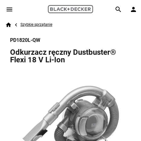
Skip to main content
Breadcrumb
Search
Szybkie sprzątanie
Home
PD1820L-QW
Odkurzacz ręczny Dustbuster®
Flexi 18 V Li-Ion