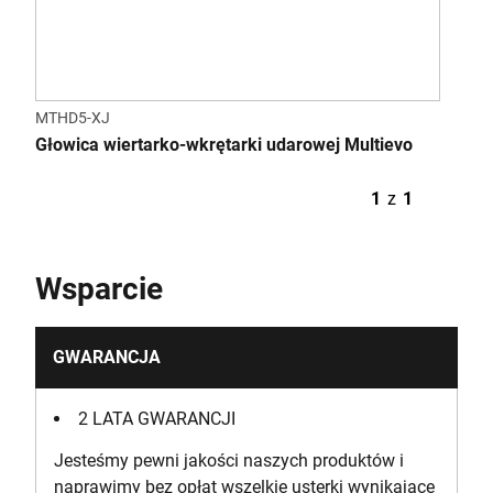
MTHD5-XJ
Głowica wiertarko-wkrętarki udarowej Multievo
1
z
1
Wsparcie
GWARANCJA
2 LATA GWARANCJI
Jesteśmy pewni jakości naszych produktów i
naprawimy bez opłat wszelkie usterki wynikające