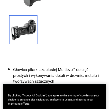
Głowica pilarki szablastej Multievo™ do cięć
prostych i wykonywania detali w drewnie, metalu i
tworzywach sztucznych
Układ elektroniczny przełącznika ze zmienną liczbą
By clicking “Accept All Cookies”, you agree to the storing of cookies on your
suwów zapewniający maksymalną kontrolę w
device to enhance site navigation, analyze site usage, and assist in our
każdym zastosowaniu
marketing efforts.