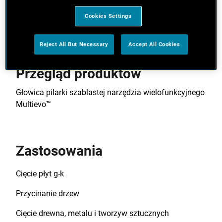
Beznarzędziowa wymiana brzeszczotu — szybko i
Cookies Settings
wygodnie
Reject All But Necessary
Accept All Cookies
Przegląd produktów
Głowica pilarki szablastej narzędzia wielofunkcyjnego
Multievo™
Zastosowania
Cięcie płyt g-k
Przycinanie drzew
Cięcie drewna, metalu i tworzyw sztucznych