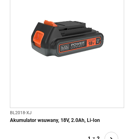
BL2018-XJ
MT2
Akumulator wsuwany, 18V, 2.0Ah, Li-Ion
Zest
Next
1
z
2