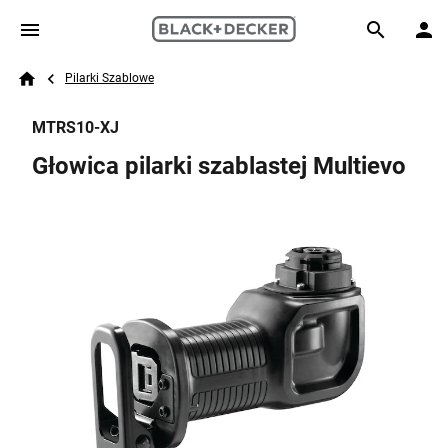
Skip to main content
Breadcrumb
Search
Pilarki Szablowe
Home
MTRS10-XJ
Głowica pilarki szablastej Multievo