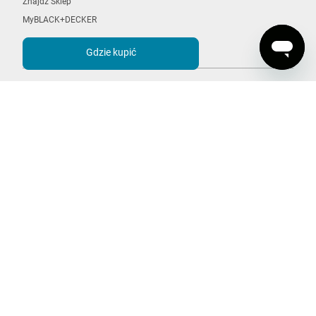
Znajdź Sklep
MyBLACK+DECKER
Gdzie kupić
ROZWIĄZANIA
POWERCONNECT
POWERSERIES
Sprzatanie
Mopy Parowe
Brushless
BLACK+DECKER
O nas
Pomysły + Inspiracje
Współpraca + Sponsoring
Kariera