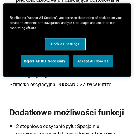
prędkość obrotowa umożliwiająca dostosowanie
do pracy z konkretnym materiałem.
By clicking “Accept All Cookies”, you agree to the storing of cookies on your
Trwałość: Pyłoszczelny przełącznik zapewniający
device to enhance site navigation, analyze site usage, and assist in our
długi okres eksploatacji.
marketing efforts.
Zobacz więcej funkcji
Cookies Settings
Reject All But Necessary
Accept All Cookies
Przegląd produktów
Szlifierka oscylacyjna DUOSAND 270W w kufrze
Dodatkowe możliwości funkcji
2-stopniowe odsysanie pyłu: Specjalnie
rozmieszczone wentylatory odprowadzają pył i