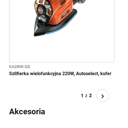
KA280K-QS
BEW
200W
Szlifierka wielofunkcyjna 220W, Autoselect, kufer
Fing
Next
1
z
2
Akcesoria