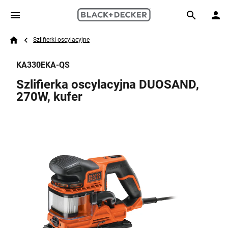
Skip to main content
Breadcrumb
Search
Szlifierki oscylacyjne
Home
KA330EKA-QS
Szlifierka oscylacyjna DUOSAND,
270W, kufer