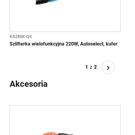
KA280K-QS
BEW
200W
Szlifierka wielofunkcyjna 220W, Autoselect, kufer
Fing
Next
1
z
2
Akcesoria