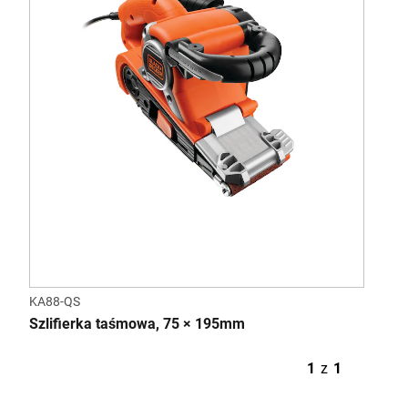
KA88-QS
Szlifierka taśmowa, 75 × 195mm
1
z
1