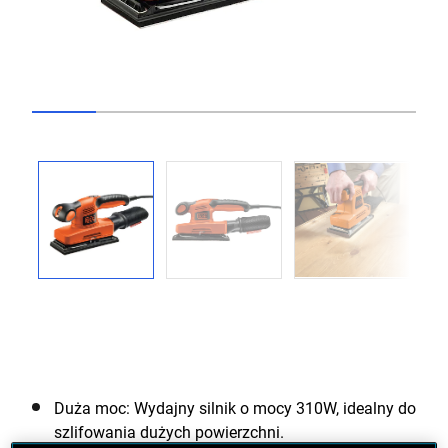
Go to slide 1
Go to slide 2
Go to slide 3
Go to slide 4
Go to slide 5
Go to slide 6
Previous
Next
Duża moc: Wydajny silnik o mocy 310W, idealny do
szlifowania dużych powierzchni.