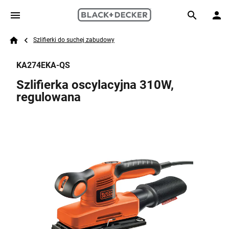
Skip to main content
Breadcrumb
Search
Szlifierki do suchej zabudowy
Home
KA274EKA-QS
Szlifierka oscylacyjna 310W,
regulowana