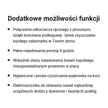
że codzienne obowiązki domowe stają się szybkie i
proste. Poodkurzaj podłogę lub dywan, a za pomocą
odłączalnego, ręcznego odkurzacza z końcówką
Dodatkowe możliwości funkcji
szczelinową dotrzyj do wszystkich zakamarków i
trudno dostępnych miejsc.
Połączenie odkurzacza ręcznego z pionowym,
dzięki końcówce podłogowej - łatwe czyszczenie
każdego zakamarka w Twoim domu
Pełne naładowanie poniżej 4 godzin
Wskaźnik stanu naładowania baterii zapobiega
niezapowiedzianym przerwom w pracy
Higieniczne i proste czyszczenie pojemnika na kurz
Elektroszczotka do zbierania nawet najbardziej
uciążliwych drobin z dywanów i twardych podłóg