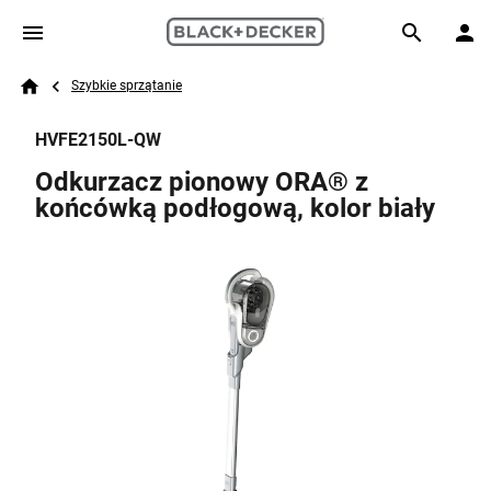
Skip to main content
Breadcrumb
Search
Szybkie sprzątanie
Home
HVFE2150L-QW
Odkurzacz pionowy ORA® z
końcówką podłogową, kolor biały