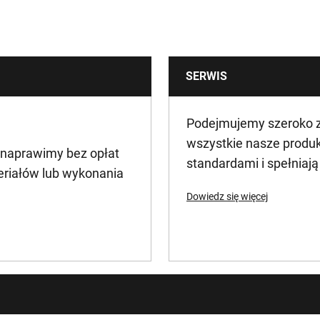
3.5
0.0035
SERWIS
36
Podejmujemy szeroko za
wszystkie nasze produ
 naprawimy bez opłat
standardami i spełniaj
eriałów lub wykonania
Dowiedz się więcej