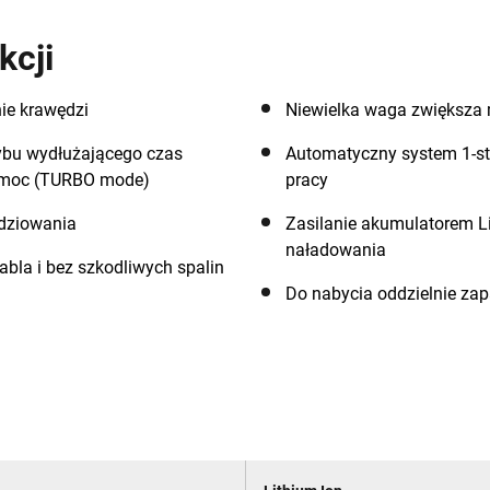
kcji
ie krawędzi
Niewielka waga zwiększa 
rybu wydłużającego czas
Automatyczny system 1-st
o moc (TURBO mode)
pracy
ędziowania
Zasilanie akumulatorem L
naładowania
bla i bez szkodliwych spalin
Do nabycia oddzielnie za