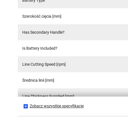
Battery Type
Szerokość cięcia [mm]
Has Secondary Handle?
Is Battery Included?
Line Cutting Speed [rpm]
Średnica linii [mm]
Line Thickness Supplied [mm]
Zobacz wszystkie specyfikacje
Materiał aplikacyjny