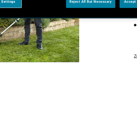
 Settings
Reject All But Necessary
Accept 
Z