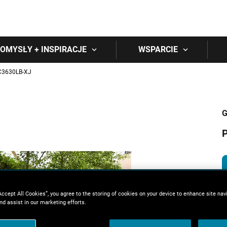
Skip to main content
OMYSŁY + INSPIRACJE
WSPARCIE
C3630LB-XJ
G
P
Accept All Cookies”, you agree to the storing of cookies on your device to enhance site nav
nd assist in our marketing efforts.