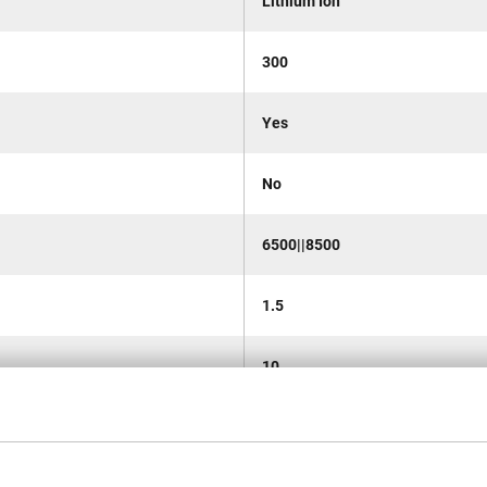
Lithium Ion
300
Yes
No
6500||8500
1.5
10
Bezprzewodowy