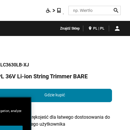
Search
Znajdź Sklep
PL | PL
LC3630LB-XJ
L 36V Li-ion String Trimmer BARE
Gdzie kupić
igation, analyze
Teleskopowa rękojeść dla łatwego dostosowania do
wzrostu każdego użytkownika