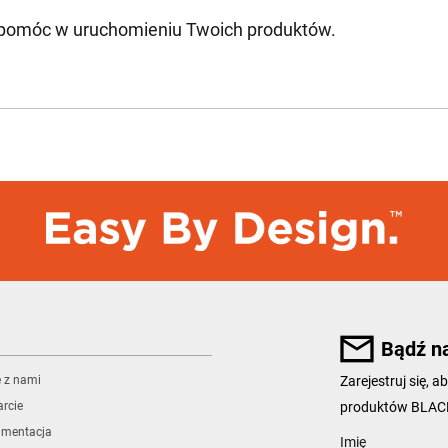
 pomóc w uruchomieniu Twoich produktów.
Bądź n
ę z nami
Zarejestruj się,
produktów BLA
rcie
umentacja
User Details
Imię