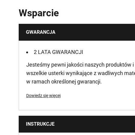
Waga produktu brutto [Kg]
Wsparcie
Waga produktu [Kg]
GWARANCJA
Voltage [V]
2 LATA GWARANCJI
Jesteśmy pewni jakości naszych produktów i
wszelkie usterki wynikające z wadliwych mat
w ramach określonej gwarancji.
Dowiedz się więcej
INSTRUKCJE