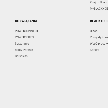
Znajdź Sklep
MyBLACK+DE
ROZWIĄZANIA
BLACK+DE
POWERCONNECT
O nas
POWERSERIES
Pomysły + Ins
Sprzatanie
Współpraca +
Mopy Parowe
Kariera
Brushless