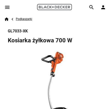
Skip to main content
Breadcrumb
Search
Podkaszarki
Home
GL7033-XK
Kosiarka żyłkowa 700 W