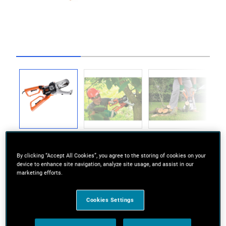
Go to slide 1
Go to slide 2
Go to slide 3
By clicking “Accept All Cookies”, you agree to the storing of cookies on your
device to enhance site navigation, analyze site usage, and assist in our
marketing efforts.
Wyjątkowo wydajna elektryczna pilarka
łańcuchowa z silnikiem o mocy 550W do
Cookies Settings
szybkiego cięcia gałęzi i rozdrabniania ścinki
drzewnej.