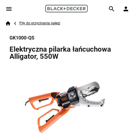
Skip to main content
Breadcrumb
Search
Piły do przycinania gałęzi
Home
GK1000-QS
Elektryczna pilarka łańcuchowa
Alligator, 550W