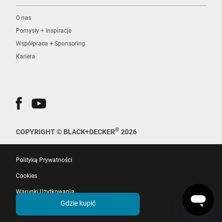
O nas
Pomysły + Inspiracje
Współpraca + Sponsoring
Kariera
®
COPYRIGHT © BLACK+DECKER
2026
Polityką Prywatności
Cookies
Warunki Użytkowania
Gdzie kupić
EU Whistleblower Directive