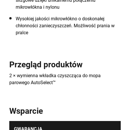
ślizgowe dzięki unikalnemu połączeniu
mikrowłókna i nylonu
Wysokiej jakości mikrowłókno o doskonałej
chłonności zanieczyszczeń. Możliwość prania w
pralce
Przegląd produktów
2 × wymienna wkładka czyszcząca do mopa
parowego AutoSelect™
Wsparcie
GWARANCJA