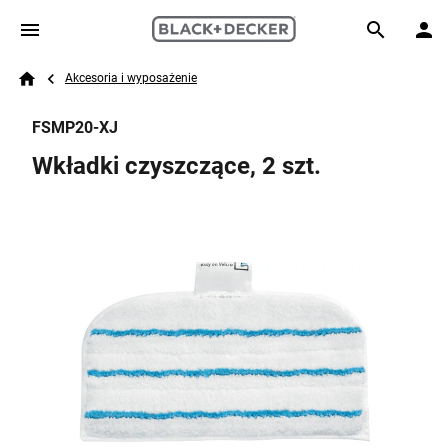
Skip to main content
Breadcrumb
Search
Akcesoria i wyposażenie
Home
FSMP20-XJ
Wkładki czyszczące, 2 szt.