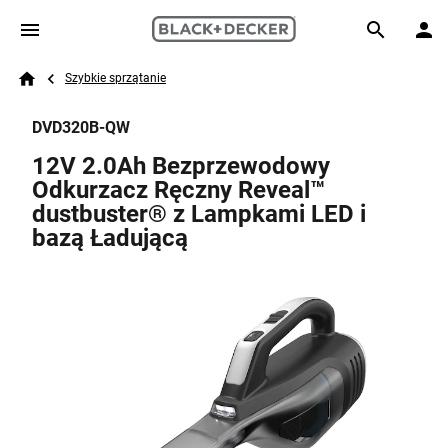
Skip to main content
Breadcrumb
Search
Szybkie sprzątanie
Home
DVD320B-QW
12V 2.0Ah Bezprzewodowy
Odkurzacz Ręczny Reveal™
dustbuster® z Lampkami LED i
bazą Ładującą