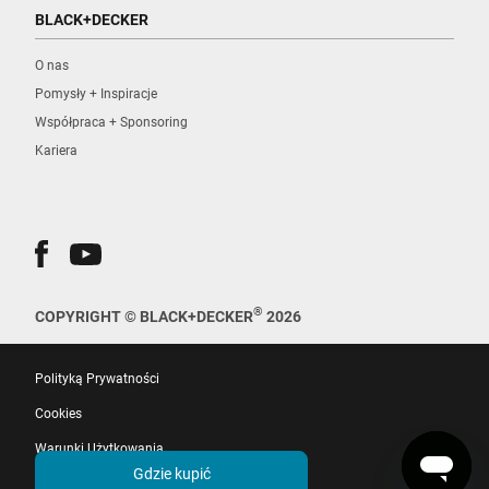
BLACK+DECKER
O nas
Pomysły + Inspiracje
Współpraca + Sponsoring
Kariera
®
COPYRIGHT © BLACK+DECKER
2026
Polityką Prywatności
Cookies
Warunki Użytkowania
Gdzie kupić
EU Whistleblower Directive