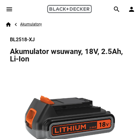
Skip to main content
Breadcrumb
Search
Akumulatory
Home
BL2518-XJ
Akumulator wsuwany, 18V, 2.5Ah,
Li-Ion