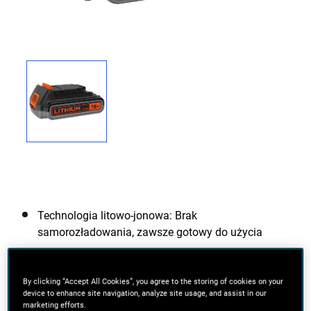
Technologia litowo-jonowa: Brak
samorozładowania, zawsze gotowy do użycia
Optymalne zarządzanie ogniwami: Stałe
monitorowanie wszystkich funkcji akumulatora
By clicking “Accept All Cookies”, you agree to the storing of cookies on your
device to enhance site navigation, analyze site usage, and assist in our
Najnowocześniejsza technologia: Brak
marketing efforts.