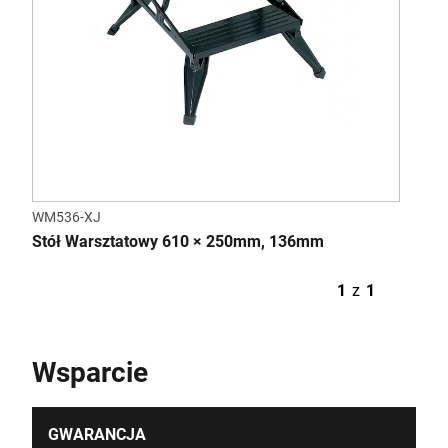
WM536-XJ
Stół Warsztatowy 610 × 250mm, 136mm
1
z
1
Wsparcie
GWARANCJA