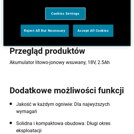
przeciążenia lub przegrzania
Cookies Settings
Zobacz więcej funkcji
Reject All But Necessary
Accept All Cookies
Przegląd produktów
Akumulator litowo-jonowy wsuwany, 18V, 2.5Ah
Dodatkowe możliwości funkcji
Jakość w każdym ogniwie: Dla najwyższych
wymagań
Solidna i kompaktowa obudowa: Długi okres
eksploatacji