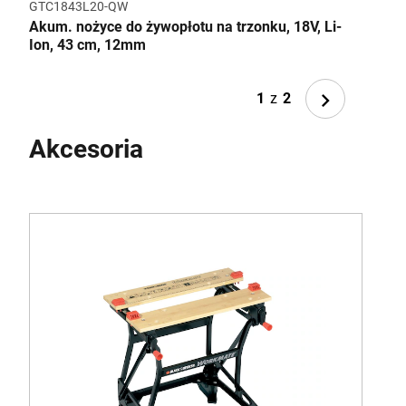
GTC1843L20-QW
BHF
Akum. nożyce do żywopłotu na trzonku, 18V, Li-
Odku
Ion, 43 cm, 12mm
Next
1
z
2
Akcesoria