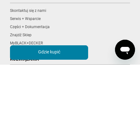
Skontaktuj się z nami
Serwis + Wsparcie
Części + Dokumentacja
Znajdź Sklep
MyBLACK+DECKER
Gdzie kupić
ROZWIĄZANIA
POWERCONNECT
POWERSERIES
Sprzatanie
Mopy Parowe
Brushless
BLACK+DECKER
O nas