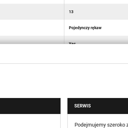
13
Pojedynczy rękaw
Yes
No
Yes
No
SERWIS
13
35
Podejmujemy szeroko za