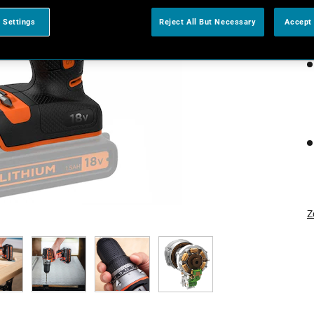
 Settings
Reject All But Necessary
Accept 
Z