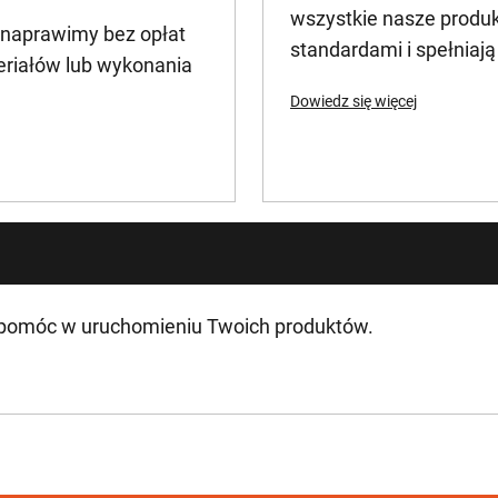
wszystkie nasze produ
 naprawimy bez opłat
52
standardami i spełniaj
eriałów lub wykonania
Dowiedz się więcej
0 - 420 / 0 - 1650
23
2
Bezprzewodowy
 pomóc w uruchomieniu Twoich produktów.
78
67
18