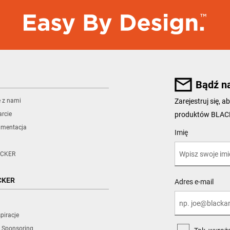
Bądź n
ę z nami
Zarejestruj się,
produktów BLA
rcie
umentacja
User Details
Imię
CKER
CKER
Adres e-mail
piracje
 Sponsoring