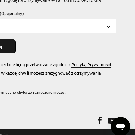
am zgodę na otrzymywanie e-maili od BLACK+DECKER.
(Opcjonalny)
woje dane będą przetwarzane zgodnie z
Polityką Prywatności
 każdej chwili możesz zrezygnować z otrzymywania
wymagane, chyba że zaznaczono inaczej.