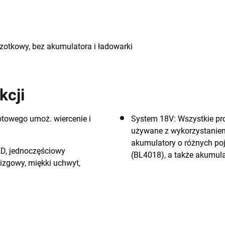
czotkowy, bez akumulatora i ładowarki
kcji
towego umoż. wiercenie i
System 18V: Wszystkie 
używane z wykorzystaniem
akumulatory o różnych po
ED, jednoczęściowy
(BL4018), a także akumul
izgowy, miękki uchwyt,