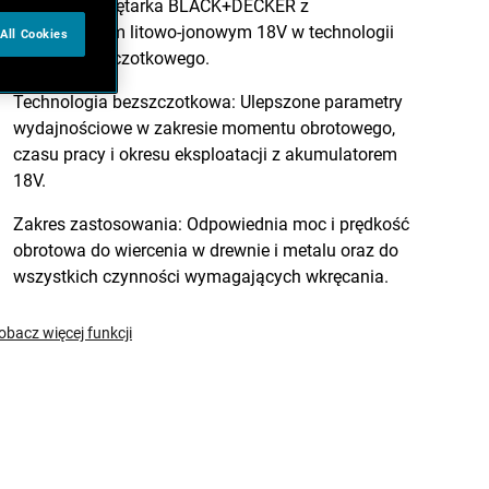
wiertarko-wkrętarka BLACK+DECKER z
akumulatorem litowo-jonowym 18V w technologii
All Cookies
silnika bezszczotkowego.
Technologia bezszczotkowa: Ulepszone parametry
wydajnościowe w zakresie momentu obrotowego,
czasu pracy i okresu eksploatacji z akumulatorem
18V.
Zakres zastosowania: Odpowiednia moc i prędkość
obrotowa do wiercenia w drewnie i metalu oraz do
wszystkich czynności wymagających wkręcania.
obacz więcej funkcji