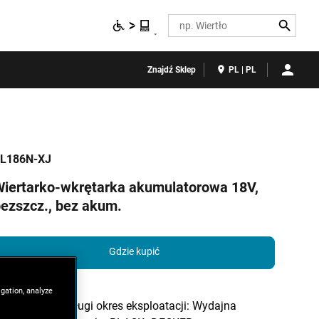
Search
Znajdź Sklep
PL | PL
L186N-XJ
iertarko-wkrętarka akumulatorowa 18V,
ezszcz., bez akum.
Gdzie kupić
igation, analyze
Duża moc i długi okres eksploatacji: Wydajna