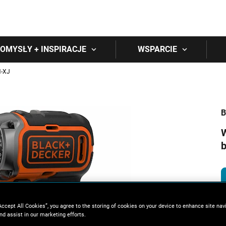
Skip to main content
OMYSŁY + INSPIRACJE
WSPARCIE
-XJ
B
W
b
Accept All Cookies”, you agree to the storing of cookies on your device to enhance site nav
nd assist in our marketing efforts.