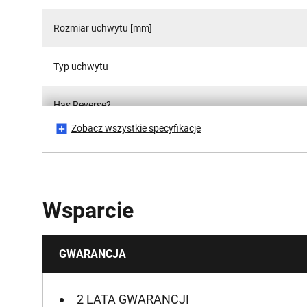
Rozmiar uchwytu [mm]
Typ uchwytu
Has Reverse?
Zobacz wszystkie specyfikacje
Has Secondary Handle?
Has Soft Grip?
Wsparcie
Is Battery Included?
GWARANCJA
Wydajność wiercenia (stal)
Wydajność wiercenia (drewno)
2 LATA GWARANCJI