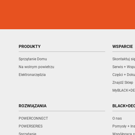
PRODUKTY
WSPARCIE
Sprzątanie Domu
Skontaktuj si
Na wolnym powietrzu
Serwis + Wspa
Elektronarzędzia
Części + Dok
Znajdź Sklep
MyBLACK+DE
ROZWIĄZANIA
BLACK+DE
POWERCONNECT
O nas
POWERSERIES
Pomysły + Ins
Sprzatanie
Współpraca +