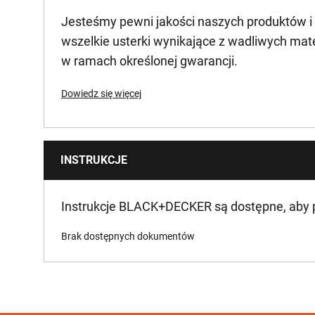
Jesteśmy pewni jakości naszych produktów i
Maksymalny moment obrotowy [Nm]
wszelkie usterki wynikające z wadliwych mat
w ramach określonej gwarancji.
Prędkość bez obciążenia [RPM]
Dowiedz się więcej
Number of Cutting Positions
Liczba ustawień prędkości
INSTRUKCJE
Materiał aplikacyjny
Instrukcje BLACK+DECKER są dostępne, aby
Poziom hałasu [dB(A)]
Brak dostępnych dokumentów
Ciśnienie akustyczne [dB(A)]
Voltage [V]