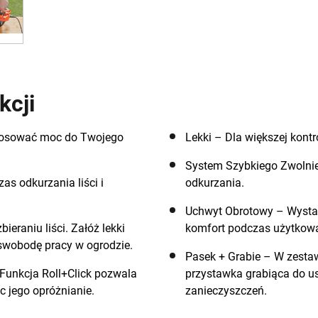
kcji
tosować moc do Twojego
Lekki – Dla większej kont
System Szybkiego Zwolnie
s odkurzania liści i
odkurzania.
Uchwyt Obrotowy – Wysta
eraniu liści. Załóż lekki
komfort podczas użytkowa
swobodę pracy w ogrodzie.
Pasek + Grabie – W zesta
unkcja Roll+Click pozwala
przystawka grabiąca do us
c jego opróżnianie.
zanieczyszczeń.