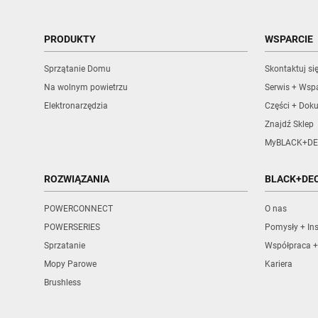
PRODUKTY
WSPARCIE
Sprzątanie Domu
Skontaktuj si
Na wolnym powietrzu
Serwis + Wspa
Elektronarzędzia
Części + Dok
Znajdź Sklep
MyBLACK+DE
ROZWIĄZANIA
BLACK+DE
POWERCONNECT
O nas
POWERSERIES
Pomysły + Ins
Sprzatanie
Współpraca +
Mopy Parowe
Kariera
Brushless