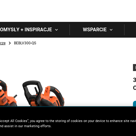
Skip to main content
OMYSŁY + INSPIRACJE
WSPARCIE
cze
BEBLV300-QS
Accept All Cookies”, you agree to the storing of cookies on your device to enhance site nav
nd assist in our marketing efforts.