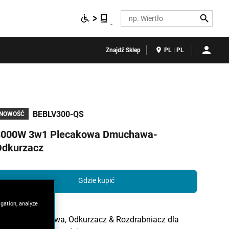
Search
Znajdź Sklep
PL | PL
BEBLV300-QS
NOWOŚĆ
3000W 3w1 Plecakowa Dmuchawa-
Odkurzacz
Gdzie kupić
igation, analyze
3w1 Dmuchawa, Odkurzacz & Rozdrabniacz dla