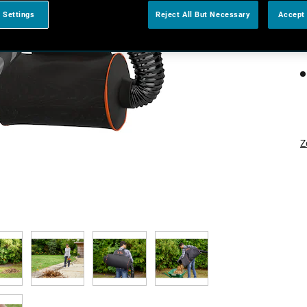
 Settings
Reject All But Necessary
Accept 
Z