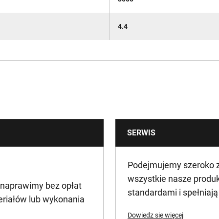
4.4
SERWIS
Podejmujemy szeroko za
wszystkie nasze produ
 naprawimy bez opłat
standardami i spełniaj
eriałów lub wykonania
Dowiedz się więcej