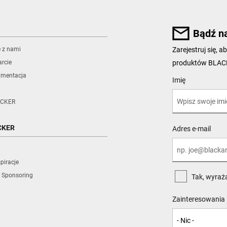
Bądź n
ę z nami
Zarejestruj się,
produktów BLA
rcie
umentacja
User Details
Imię
CKER
CKER
Adres e-mail
piracje
 Sponsoring
Tak, wyraż
Zainteresowania 