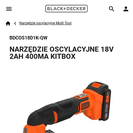
Skip to main content
Breadcrumb
Search
Narzędzie oscylacyjne Multi Tool
Home
BDCOS18D1K-QW
NARZĘDZIE OSCYLACYJNE 18V
2AH 400MA KITBOX