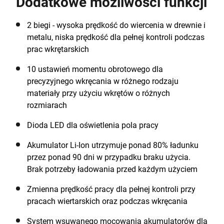
Dodatkowe możliwości funkcji
takich jak drewno, metal czy tworzywa sztuczne, a
dzięki funkcji udaru także w murze. 10-pozycyjne
sprzęgło i 2-biegowa płynna regulacja prędkości
2 biegi - wysoka prędkość do wiercenia w drewnie i
obrotowej zapewnia wydajne wiercenie i wkręcanie z
metalu, niska prędkość dla pełnej kontroli podczas
precyzją, podczas gdy kompaktowa i lekka
prac wkrętarskich
konstrukcja gwarantuje komfort podczas pracy w
10 ustawień momentu obrotowego dla
miejscach trudno dostępnych. Część rodziny
precyzyjnego wkręcania w różnego rodzaju
BLACK+DECKER o napięciu 18V w technologii litowo-
materiały przy użyciu wkrętów o różnych
jonowej. Jeden system akumulatorowy, niekończące
rozmiarach
się możliwości.
Dioda LED dla oświetlenia pola pracy
Akumulator Li-Ion utrzymuje ponad 80% ładunku
przez ponad 90 dni w przypadku braku użycia.
Brak potrzeby ładowania przed każdym użyciem
Zmienna prędkość pracy dla pełnej kontroli przy
pracach wiertarskich oraz podczas wkręcania
System wsuwanego mocowania akumulatorów dla