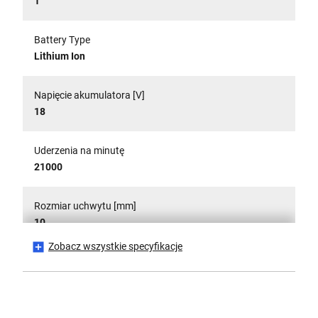
1
Battery Type
Lithium Ion
Napięcie akumulatora [V]
18
Uderzenia na minutę
21000
Rozmiar uchwytu [mm]
10
Zobacz wszystkie specyfikacje
Typ uchwytu
Dwa rękawy
Is Battery Included?