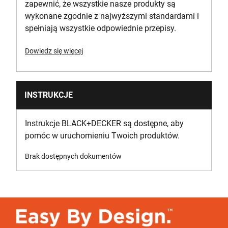
zapewnić, że wszystkie nasze produkty są
Materiał aplikacyjny
wykonane zgodnie z najwyższymi standardami i
Bezprzewodowy
spełniają wszystkie odpowiednie przepisy.
Wysokość produktu [mm]
Dowiedz się więcej
214
Długość produktu [mm]
INSTRUKCJE
345
Instrukcje BLACK+DECKER są dostępne, aby
Waga produktu brutto [Kg]
pomóc w uruchomieniu Twoich produktów.
2.66
Brak dostępnych dokumentów
Waga produktu [Kg]
2.66
Szerokość produktu [mm]
105