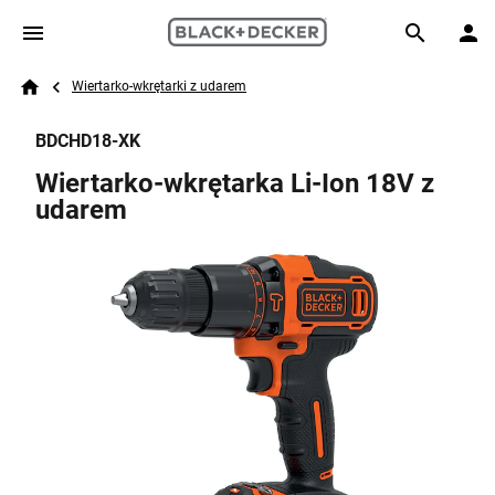
Skip to main content
Breadcrumb
Search
Wiertarko-wkrętarki z udarem
Home
BDCHD18-XK
Wiertarko-wkrętarka Li-Ion 18V z
udarem