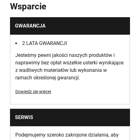
Wsparcie
Yes
Is it a Set?
GWARANCJA
No
2 LATA GWARANCJI
Wydajność wiercenia (mur)
Jesteśmy pewni jakości naszych produktów i
10
naprawimy bez opłat wszelkie usterki wynikające
z wadliwych materiałów lub wykonania w
Maksymalny moment obrotowy [Nm]
ramach określonej gwarancji.
40
Dowiedz się więcej
Prędkość bez obciążenia [RPM]
0-360||0-1400
SERWIS
Number of Cutting Positions
11
Podejmujemy szeroko zakrojone działania, aby