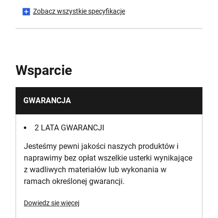
Zobacz wszystkie specyfikacje
Has Reverse?
No
Has Variable Speed?
Wsparcie
No
Is Battery Included?
GWARANCJA
Yes
2 LATA GWARANCJI
Wydajność wiercenia (stal)
Jesteśmy pewni jakości naszych produktów i
10
naprawimy bez opłat wszelkie usterki wynikające
z wadliwych materiałów lub wykonania w
Wydajność wiercenia (drewno)
ramach określonej gwarancji.
25
Dowiedz się więcej
Maksymalny moment obrotowy [Nm]