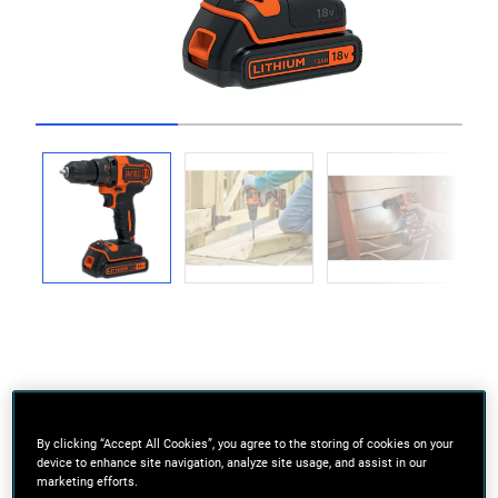
Go to slide 1
Go to slide 2
Go to slide 3
Moc i prędkość do wiercenia w drewnie, metalu
oraz do szerokiego zakresu prac wkrętarskich
By clicking “Accept All Cookies”, you agree to the storing of cookies on your
device to enhance site navigation, analyze site usage, and assist in our
2 biegi - wysoka prędkość do wiercenia w drewnie i
marketing efforts.