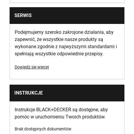
40
SERWIS
Prędkość bez obciążenia [RPM]
0-360||0-1400
Podejmujemy szeroko zakrojone działania, aby
zapewnić, że wszystkie nasze produkty są
Number of Cutting Positions
wykonane zgodnie z najwyższymi standardami i
11
spełniają wszystkie odpowiednie przepisy.
Materiał aplikacyjny
Dowiedz się więcej
Bezprzewodowy
Voltage [V]
INSTRUKCJE
18
Instrukcje BLACK+DECKER są dostępne, aby
pomóc w uruchomieniu Twoich produktów.
Brak dostępnych dokumentów