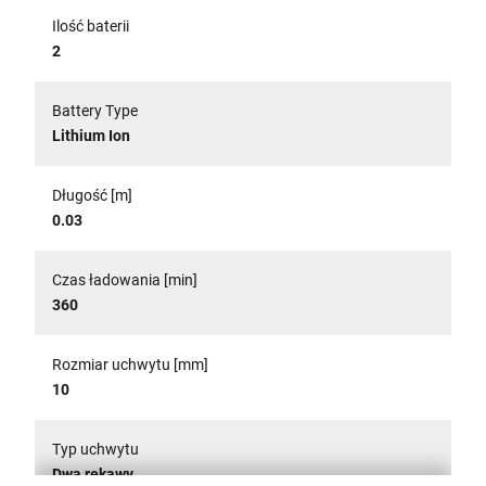
Ilość baterii
2
Battery Type
Lithium Ion
Długość [m]
0.03
Czas ładowania [min]
360
Rozmiar uchwytu [mm]
10
Typ uchwytu
Dwa rękawy