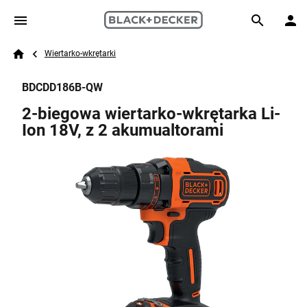
Skip to main content
Breadcrumb
Search
Wiertarko-wkrętarki
Home
BDCDD186B-QW
2-biegowa wiertarko-wkrętarka Li-
Ion 18V, z 2 akumualtorami