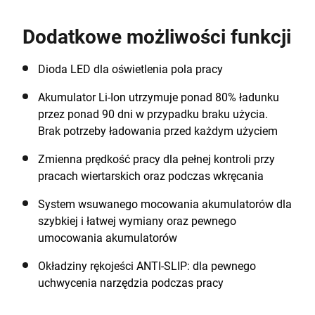
naładowaniu akumulatora odpowiedni do prac
wiertarskich i wkrętarskich w różnych materiałach,
Dodatkowe możliwości funkcji
takich jak drewno, metal czy tworzywa sztuczne. 10-
pozycyjne sprzęgło i 2-biegowa płynna regulacja
prędkości obrotowej zapewnia wydajne wiercenie i
Dioda LED dla oświetlenia pola pracy
wkręcanie z precyzją, podczas gdy kompaktowa i
Akumulator Li-Ion utrzymuje ponad 80% ładunku
lekka konstrukcja gwarantuje komfort podczas pracy
przez ponad 90 dni w przypadku braku użycia.
w miejscach trudno dostępnych. Część rodziny
Brak potrzeby ładowania przed każdym użyciem
BLACK+DECKER o napięciu 18V w technologii litowo-
jonowej. Jeden system akumulatorowy, niekończące
Zmienna prędkość pracy dla pełnej kontroli przy
się możliwości.
pracach wiertarskich oraz podczas wkręcania
System wsuwanego mocowania akumulatorów dla
szybkiej i łatwej wymiany oraz pewnego
umocowania akumulatorów
Okładziny rękojeści ANTI-SLIP: dla pewnego
uchwycenia narzędzia podczas pracy