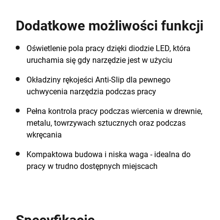
Illuminate your work space with the onboard LED light.
Uses a lithium-ion battery that holds 80% of its charge
Dodatkowe możliwości funkcji
over 90days, whilst idle. Start your project today.
Oświetlenie pola pracy dzięki diodzie LED, która
uruchamia się gdy narzędzie jest w użyciu
Okładziny rękojeści Anti-Slip dla pewnego
uchwycenia narzędzia podczas pracy
Pełna kontrola pracy podczas wiercenia w drewnie,
metalu, towrzywach sztucznych oraz podczas
wkręcania
Kompaktowa budowa i niska waga - idealna do
pracy w trudno dostępnych miejscach