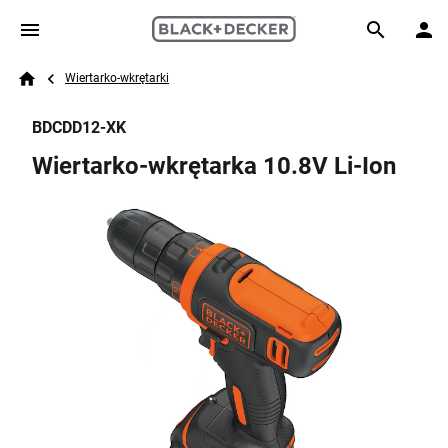
Skip to main content
Breadcrumb
Search
Wiertarko-wkrętarki
Home
BDCDD12-XK
Wiertarko-wkrętarka 10.8V Li-Ion