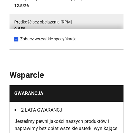
12.5/26
Prędkość bez obciążenia [RPM]
0-550
Zobacz wszystkie specyfikacje
Number of Cutting Positions
11
Materiał aplikacyjny
Wsparcie
Bezprzewodowy
GWARANCJA
2 LATA GWARANCJI
Jesteśmy pewni jakości naszych produktów i
naprawimy bez opłat wszelkie usterki wynikające