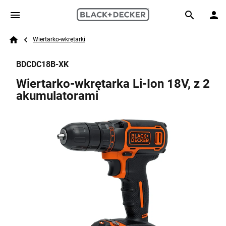
Skip to main content
Breadcrumb
Search
Wiertarko-wkrętarki
Home
BDCDC18B-XK
Wiertarko-wkrętarka Li-Ion 18V, z 2
akumulatorami