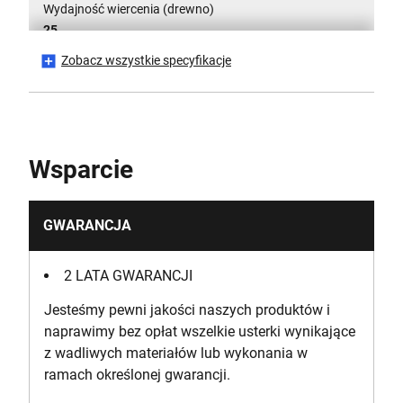
Wydajność wiercenia (drewno)
25
Zobacz wszystkie specyfikacje
Maksymalny moment obrotowy [Nm]
30
Prędkość bez obciążenia [RPM]
Wsparcie
0 - 650
Number of Cutting Positions
GWARANCJA
11
2 LATA GWARANCJI
Materiał aplikacyjny
Jesteśmy pewni jakości naszych produktów i
Bezprzewodowy
naprawimy bez opłat wszelkie usterki wynikające
z wadliwych materiałów lub wykonania w
ramach określonej gwarancji.