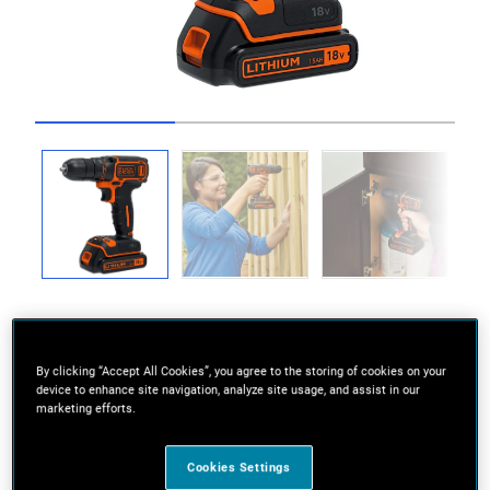
Go to slide 1
Go to slide 2
Go to slide 3
By clicking “Accept All Cookies”, you agree to the storing of cookies on your
device to enhance site navigation, analyze site usage, and assist in our
Moc i prędkość do wiercenia w drewnie, metalu
marketing efforts.
oraz do szerokiego zakresu prac wkrętarskich
10 ustawień momentu obrotowego dla
Cookies Settings