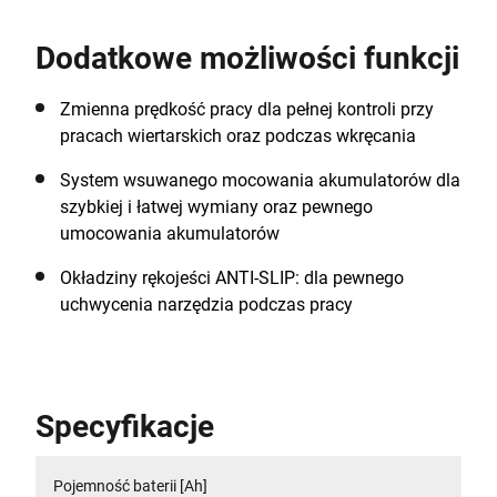
naładowaniu akumulatora odpowiedni do prac
wiertarskich i wkrętarskich w różnych materiałach,
Dodatkowe możliwości funkcji
takich jak drewno, metal czy tworzywa sztuczne. 10-
pozycyjne sprzęgło zapewnia wiercenie i wkręcanie z
precyzją, podczas gdy kompaktowa i lekka
Zmienna prędkość pracy dla pełnej kontroli przy
konstrukcja gwarantuje komfort podczas pracy w
pracach wiertarskich oraz podczas wkręcania
miejscach trudno dostępnych. Część rodziny
System wsuwanego mocowania akumulatorów dla
BLACK+DECKER o napięciu 18V w technologii litowo-
szybkiej i łatwej wymiany oraz pewnego
jonowej. Jeden system akumulatorowy, niekończące
umocowania akumulatorów
się możliwości.
Okładziny rękojeści ANTI-SLIP: dla pewnego
uchwycenia narzędzia podczas pracy
Specyfikacje
Pojemność baterii [Ah]