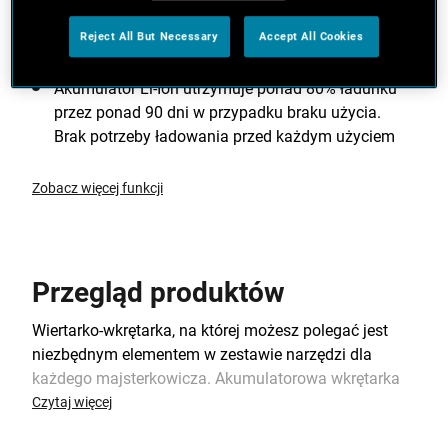
precyzyjnego wkręcania w różnego rodzaju
materiały przy użyciu wkrętów o różnych
Reject All But Necessary
Accept All Cookies
rozmiarach
Akumulator Li-Ion utrzymuje ponad 80% ładunku
przez ponad 90 dni w przypadku braku użycia.
Brak potrzeby ładowania przed każdym użyciem
Zobacz więcej funkcji
Przegląd produktów
Wiertarko-wkrętarka, na której możesz polegać jest
niezbędnym elementem w zestawie narzędzi dla
każdego majsterkowicza. Akumulatorowa wkrętarka
18 V od BLACK+DECKER zapewnia prędkość, wysoki
Czytaj więcej
moment obrotowy i czas pracy na jednym