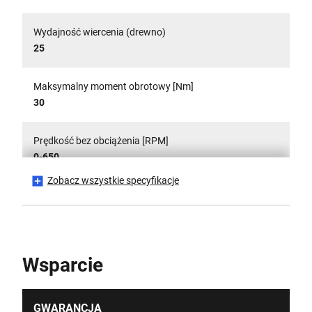
Wydajność wiercenia (drewno)
25
Maksymalny moment obrotowy [Nm]
30
Prędkość bez obciążenia [RPM]
0-650
Zobacz wszystkie specyfikacje
Number of Cutting Positions
11
Materiał aplikacyjny
Wsparcie
Bezprzewodowy
GWARANCJA