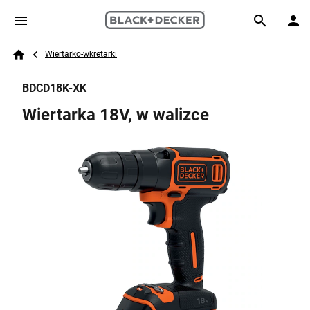
Skip to main content
Breadcrumb
Search
Wiertarko-wkrętarki
Home
BDCD18K-XK
Wiertarka 18V, w walizce