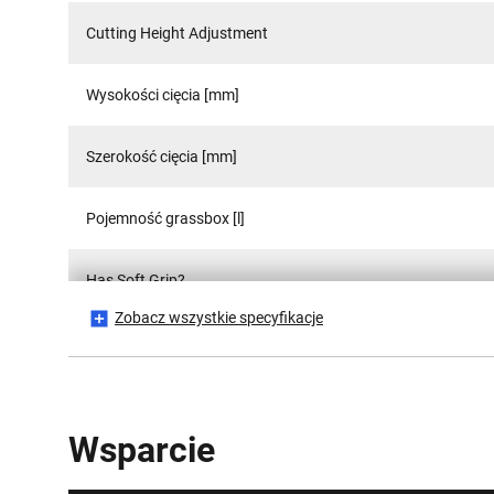
Cutting Height Adjustment
Wysokości cięcia [mm]
Szerokość cięcia [mm]
Pojemność grassbox [l]
Has Soft Grip?
Zobacz wszystkie specyfikacje
Is Battery Included?
Number of Cutting Heights Settings
Wsparcie
Materiał aplikacyjny