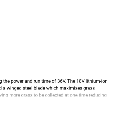
 the power and run time of 36V. The 18V lithium-ion
nd a winged steel blade which maximises grass
wing more grass to be collected at one time reducing
oss all other BLACK+DECKER 18V tools.