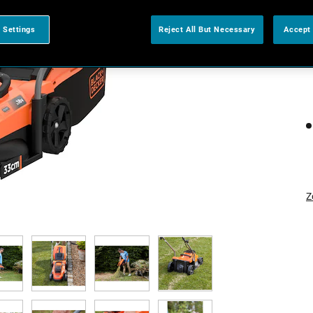
 Settings
Reject All But Necessary
Accept 
Z