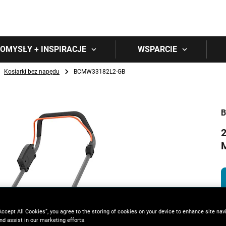
Skip to main content
OMYSŁY + INSPIRACJE
WSPARCIE
Kosiarki bez napędu
BCMW33182L2-GB
B
2
Accept All Cookies”, you agree to the storing of cookies on your device to enhance site nav
nd assist in our marketing efforts.