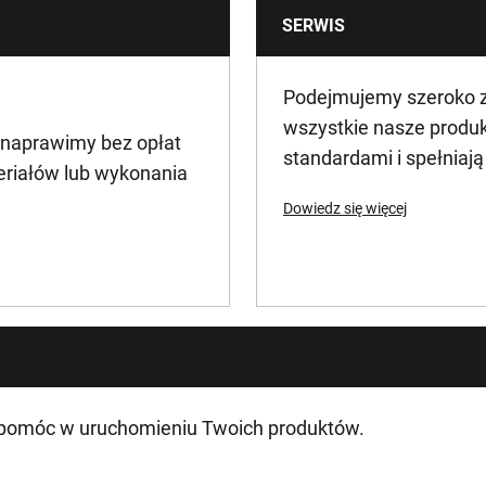
SERWIS
0.015
Podejmujemy szeroko za
wszystkie nasze produ
 naprawimy bez opłat
standardami i spełniaj
eriałów lub wykonania
Dowiedz się więcej
 pomóc w uruchomieniu Twoich produktów.