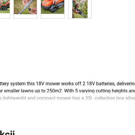
y system this 18V mower works off 2 18V batteries, delivering
r smaller lawns up to 250m2. With 5 varying cutting heights a
This lightweight and compact mower has a 35L collection box allo
ECT™ range, the 18V BLACK+DECKER battery is compatible acr
kcji