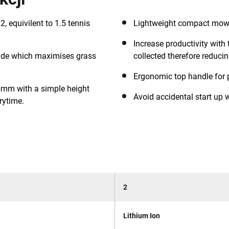
 equivilent to 1.5 tennis
Lightweight compact mower
Increase productivity with
blade which maximises grass
collected therefore reduci
Ergonomic top handle for p
5mm with a simple height
Avoid accidental start up w
rytime.
2
Lithium Ion