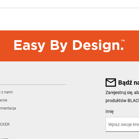
Bądź n
ę z nami
Zarejestruj się,
produktów BLA
rcie
umentacja
User Details
Imię
CKER