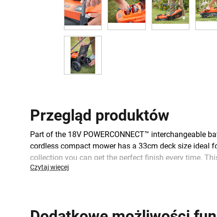
Przegląd produktów
Part of the 18V POWERCONNECT™ interchangeable batter
cordless compact mower has a 33cm deck size ideal fo
collection you can get the perfect finish every time. 
Czytaj więcej
the time spent emptying. Part of the 18V POWERCONN
Dodatkowe możliwości fun