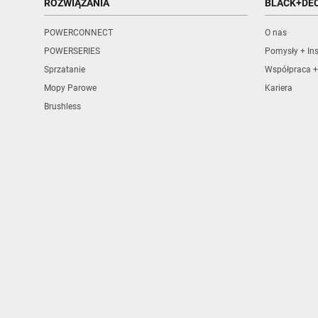
ROZWIĄZANIA
BLACK+DE
POWERCONNECT
O nas
POWERSERIES
Pomysły + Ins
Sprzatanie
Współpraca +
Mopy Parowe
Kariera
Brushless