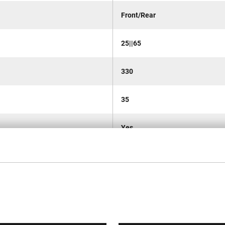
Front/Rear
25||65
330
35
Yes
Yes
5
Bezprzewodowy