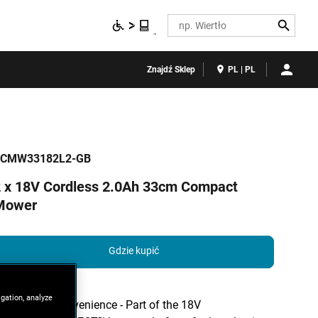
Search
Znajdź Sklep
PL | PL
CMW33182L2-GB
 x 18V Cordless 2.0Ah 33cm Compact
Mower
Gdzie kupić
igation, analyze
Cordless convenience - Part of the 18V