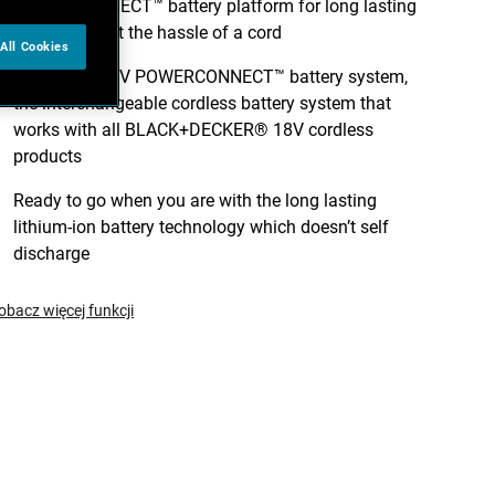
POWERCONNECT™ battery platform for long lasting
power without the hassle of a cord
All Cookies
Part of the 18V POWERCONNECT™ battery system,
the interchangeable cordless battery system that
works with all BLACK+DECKER® 18V cordless
products
Ready to go when you are with the long lasting
lithium-ion battery technology which doesn’t self
discharge
obacz więcej funkcji