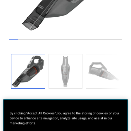
Go to slide 1
Go to slide 2
Go to slide 3
Go to slide 4
Go to slide 5
Go to slide 6
Go to slide 7
Go to slide 8
Go to slide 9
Go to slide 10
Go to slide 11
Go to slide 1
Go to sli
Previous
Next
By clicking “Accept All Cookies”, you agree to the storing of cookies on your
device to enhance site navigation, analyze site usage, and assist in our
marketing efforts.
Łatwe wyjmowanie pojemnika