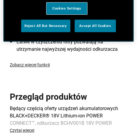
Końcówka szczelinowa umożliwia dotarcie do
Cookies Settings
najbardziej problematycznych, wąskich przestrzeni;
odkurzacz wyposażono w miejsce do
Reject All But Necessary
Accept All Cookies
przechowywania końcówki
Łatwe w czyszczeniu filtry pozwalają na
utrzymanie najwyższej wydajności odkurzacza
Zobacz więcej funkcji
Przegląd produktów
Będący częścią oferty urządzeń akumulatorowych
BLACK+DECKER® 18V Lithium-ion POWER
CONNECT™, odkurzacz BCHV001B 18V POWER
CONNECT™ Dustbuster® gwarantuje wydajność i czas
Czytaj więcej