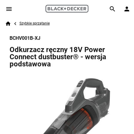
Skip to main content
Breadcrumb
Search
Szybkie sprzątanie
Home
BCHV001B-XJ
Odkurzacz ręczny 18V Power
Connect dustbuster® - wersja
podstawowa