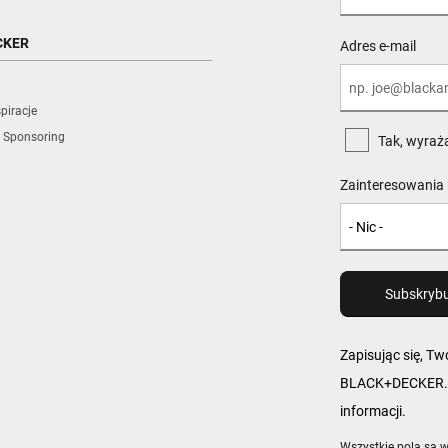
CKER
Adres e-mail
piracje
 Sponsoring
Tak, wyraż
Zainteresowania 
Zapisując się, T
BLACK+DECKER. W
informacji.
Wszystkie pola są 