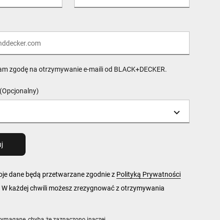
am zgodę na otrzymywanie e-maili od BLACK+DECKER.
(Opcjonalny)
woje dane będą przetwarzane zgodnie z
Polityką Prywatności
 każdej chwili możesz zrezygnować z otrzymywania
wymagane, chyba że zaznaczono inaczej.