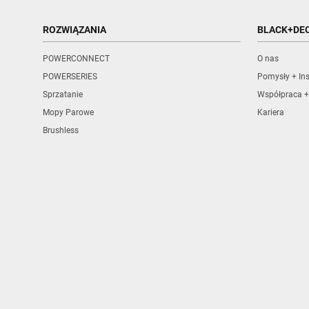
ROZWIĄZANIA
BLACK+DE
POWERCONNECT
O nas
POWERSERIES
Pomysły + Ins
Sprzatanie
Współpraca +
Mopy Parowe
Kariera
Brushless