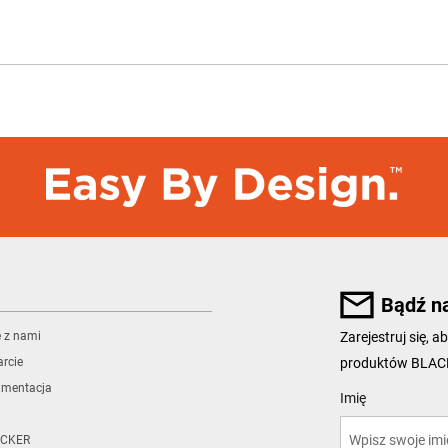
Bądź n
ę z nami
Zarejestruj się,
produktów BLA
rcie
umentacja
User Details
Imię
CKER