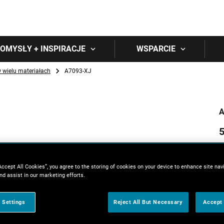
Skip to main content
OMYSŁY + INSPIRACJE
WSPARCIE
w wielu materiałach
A7093-XJ
A
w
Accept All Cookies”, you agree to the storing of cookies on your device to enhance site nav
nd assist in our marketing efforts.
 Settings
Reject All But Necessary
Accept 