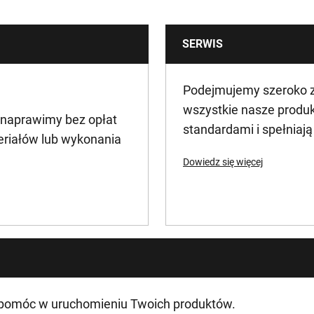
SERWIS
Podejmujemy szeroko za
wszystkie nasze produ
 naprawimy bez opłat
standardami i spełniaj
eriałów lub wykonania
Dowiedz się więcej
 pomóc w uruchomieniu Twoich produktów.