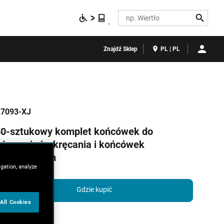
Search
Znajdź Sklep
PL | PL
7093-XJ
50-sztukowy komplet końcówek do
iercenia i wkręcania i końcówek
nasadkowych
igation, analyze
Gdzie kupić
All Cookies