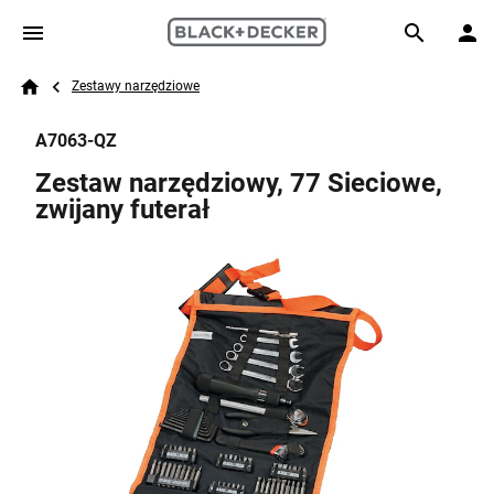
Skip to main content
Breadcrumb
Search
Zestawy narzędziowe
Home
A7063-QZ
Zestaw narzędziowy, 77 Sieciowe,
zwijany futerał