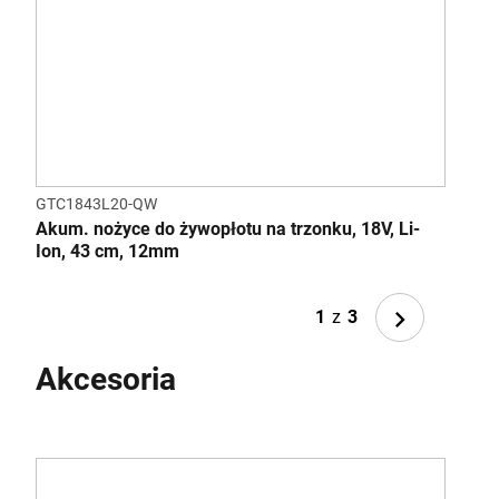
Standardy/Normy
Consult the Standards of each product within the Kit
GTC1843L20-QW
BHF
Akum. nożyce do żywopłotu na trzonku, 18V, Li-
Odku
Ion, 43 cm, 12mm
Next
1
z
3
Akcesoria