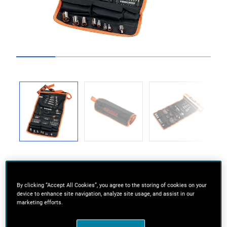
Go to slide 1
Go to slide 2
Go to slide 3
Go to slide 4
Go to slide 5
Previous
Next
By clicking “Accept All Cookies”, you agree to the storing of cookies on your
device to enhance site navigation, analyze site usage, and assist in our
marketing efforts.
Wysokiej jakości komplety, w skład których
wchodzą najbardziej popularne akcesoria,