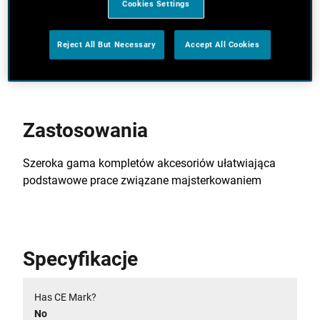
Cookies Settings
odpowiednie dla każdego majsterkowicza
Wyróżniające się, atrakcyjne opakowania marki
Reject All But Necessary
Accept All Cookies
Black&Decker
Zastosowania
Szeroka gama kompletów akcesoriów ułatwiająca
podstawowe prace związane majsterkowaniem
Specyfikacje
Has CE Mark?
No