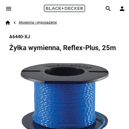
Skip to main content
Breadcrumb
Search
Akcesoria i wyposażenie
Home
A6440-XJ
Żyłka wymienna, Reflex-Plus, 25m