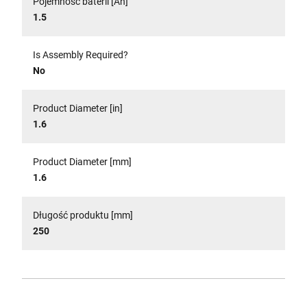
Pojemność baterii [Ah]
1.5
Is Assembly Required?
No
Product Diameter [in]
1.6
Product Diameter [mm]
1.6
Długość produktu [mm]
250