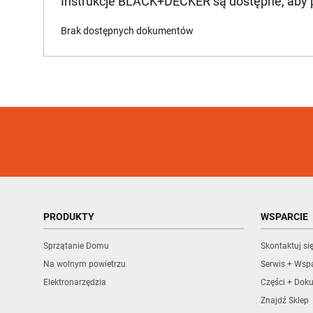
Instrukcje BLACK+DECKER są dostępne, aby
Brak dostępnych dokumentów
PRODUKTY
WSPARCIE
Sprzątanie Domu
Skontaktuj si
Na wolnym powietrzu
Serwis + Wspa
Elektronarzędzia
Części + Dok
Znajdź Sklep