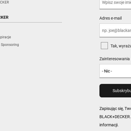
CKER
CKER
Adres e-mail
piracje
 Sponsoring
Tak, wyraż
Zainteresowania 
Zapisując się, T
BLACK+DECKER. W
informacji.