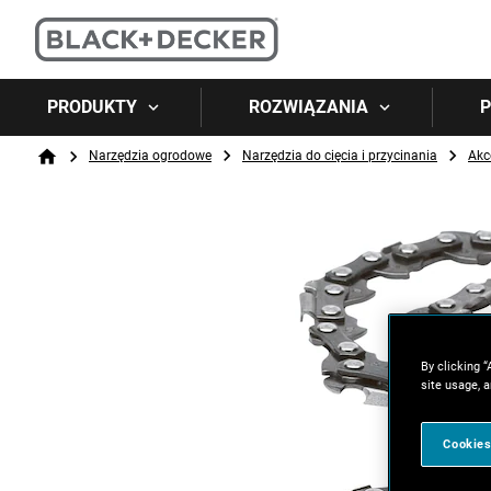
PRODUKTY
ROZWIĄZANIA
P
Breadcrumb
Narzędzia ogrodowe
Narzędzia do cięcia i przycinania
Akc
Home
By clicking “
site usage, a
Cookies