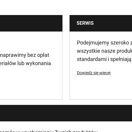
SERWIS
Podejmujemy szeroko za
wszystkie nasze produ
 naprawimy bez opłat
standardami i spełniaj
eriałów lub wykonania
Dowiedz się więcej