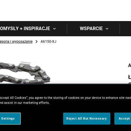
Skip to main content
OMYSŁY + INSPIRACJE
WSPARCIE
esoria i wyposażenie
A6150-XJ
A
Ł
Accept All Cookies”, you agree to the storing of cookies on your device to enhance site nav
nd assist in our marketing efforts.
 Settings
Reject All But Necessary
Accept 