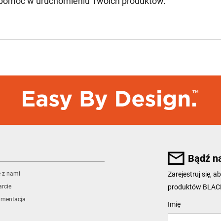
 pomóc w uruchomieniu Twoich produktów.
Bądź n
ę z nami
Zarejestruj się,
produktów BLA
rcie
umentacja
User Details
Imię