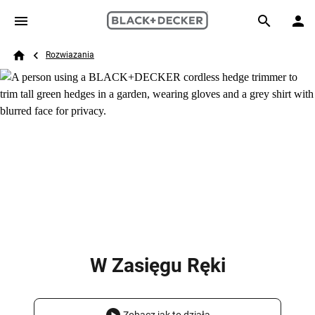
Skip to main content
Breadcrumb
Search
Rozwiazania
Home
W Zasięgu Ręki