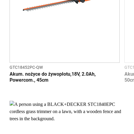
GTC18452PC-QW
GTC
Akum. nożyce do żywopłotu,18V, 2.0Ah,
Aku
Powercom., 45cm
50c