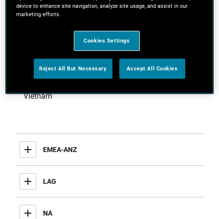
Malaysia
device to enhance site navigation, analyze site usage, and assist in our
marketing efforts.
Philippines
Cookies Settings
Singapore
South Korea
Reject All But Necessary
Accept All Cookies
Taiwan
Thailand
Vietnam
EMEA-ANZ
LAG
NA