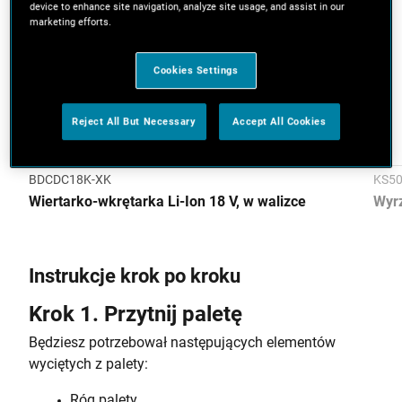
device to enhance site navigation, analyze site usage, and assist in our
marketing efforts.
Cookies Settings
Reject All But Necessary
Accept All Cookies
BDCDC18K-XK
KS50
Wiertarko-wkrętarka Li-Ion 18 V, w walizce
Wyr
Instrukcje krok po kroku
Krok 1. Przytnij paletę
Będziesz potrzebował następujących elementów
wyciętych z palety:
Róg palety