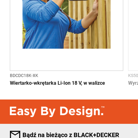
BDCDC18K-XK
KS50
Wiertarko-wkrętarka Li-Ion 18 V, w walizce
Wyr
Bądź na bieżąco z BLACK+DECKER