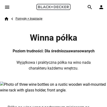
Skip to main content
Breadcrumb
Search
Pomysły + Inspiracje
Home
Winna półka
Poziom trudności: Dla średniozaawansowanych
Wyjątkowa i praktyczna półka na wino nada
charakteru każdemu wnętrzu.