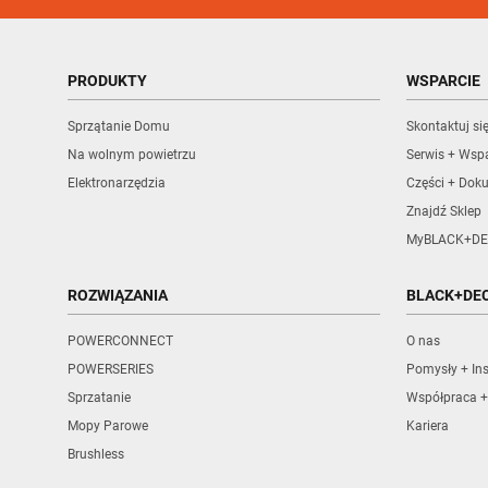
PRODUKTY
WSPARCIE
Sprzątanie Domu
Skontaktuj si
Na wolnym powietrzu
Serwis + Wspa
Elektronarzędzia
Części + Dok
Znajdź Sklep
MyBLACK+DE
ROZWIĄZANIA
BLACK+DE
POWERCONNECT
O nas
POWERSERIES
Pomysły + Ins
Sprzatanie
Współpraca +
Mopy Parowe
Kariera
Brushless