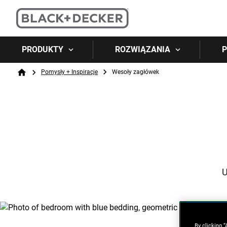
PRODUKTY
ROZWIĄZANIA
P
Breadcrumb
Pomysły + Inspiracje
Wesoły zagłówek
Home
U
By clicking “