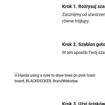
Krok 1. Rozrysuj sz
Zacznijmy od utworzeni
równe trójkąty.
Krok 2. Szablon got
W ten sposób Twój szab
Krok 3. Użyj ściskó