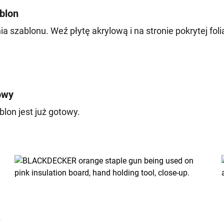
ablon
a szablonu. Weź płytę akrylową i na stronie pokrytej foli
owy
lon jest już gotowy.
w