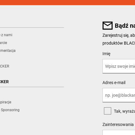
Bądź n
ę z nami
Zarejestruj się,
produktów BLA
rcie
umentacja
User Details
Imię
CKER
CKER
Adres e-mail
piracje
 Sponsoring
Tak, wyraż
Zainteresowania 