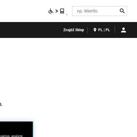
Search
Znajdź Sklep
PL | PL
a.
igation, analyze