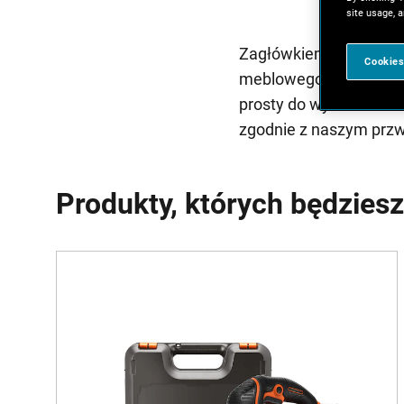
site usage, a
Zagłówkiem do łóżka m
Cookies
meblowego, dlaczego n
prosty do wykonania i
zgodnie z naszym przw
Produkty, których będzies