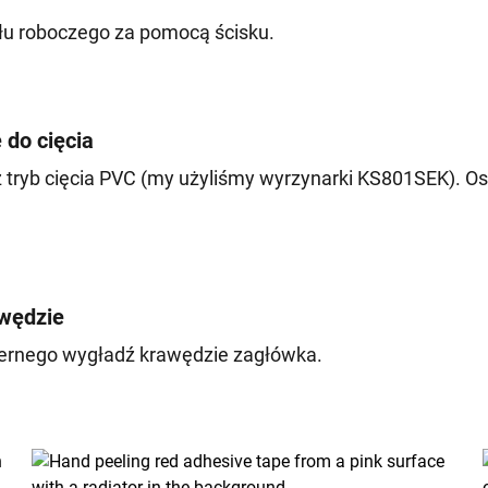
ołu roboczego za pomocą ścisku.
 do cięcia
tryb cięcia PVC (my użyliśmy wyrzynarki KS801SEK). Ostr
awędzie
iernego wygładź krawędzie zagłówka.