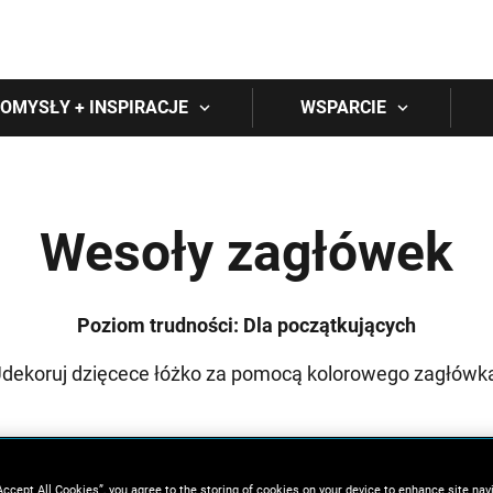
Skip to main content
OMYSŁY + INSPIRACJE
WSPARCIE
Wesoły zagłówek
Poziom trudności: Dla początkujących
dekoruj dzięcece łóżko za pomocą kolorowego zagłówk
Accept All Cookies”, you agree to the storing of cookies on your device to enhance site nav