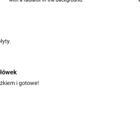
łyty.
główek
żkiem i gotowe!